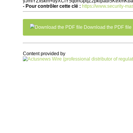
yJmfYZxskm+dyXCfY5qbnGpqZ2pklpadl5KexmKb
- Pour contrôler cette clé :
https://www.security-ma
Download the PDF file
Content provided by