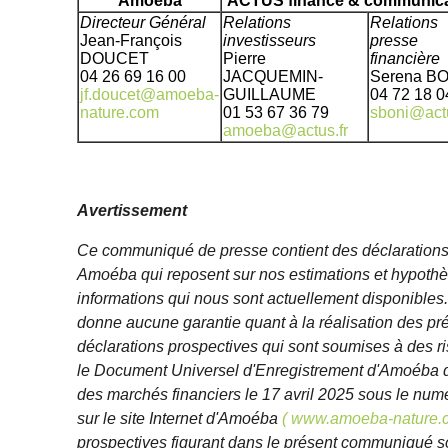
Amoéba
ACTUS finance & communica
Directeur Général
Relations
Relations
Jean-François
investisseurs
presse
DOUCET
Pierre
financière
04 26 69 16 00
JACQUEMIN-
Serena BO
jf.doucet@amoeba-
GUILLAUME
04 72 18 0
nature.com
01 53 67 36 79
sboni@actu
amoeba@actus.fr
Avertissement
Ce communiqué de presse contient des déclarations 
Amoéba qui reposent sur nos estimations et hypothès
informations qui nous sont actuellement disponible
donne aucune garantie quant à la réalisation des p
déclarations prospectives qui sont soumises à des r
le Document Universel d'Enregistrement d'Amoéba d
des marchés financiers le 17 avril 2025 sous le num
sur le site Internet d'Amoéba
( www.amoeba-nature.
prospectives figurant dans le présent communiqué 