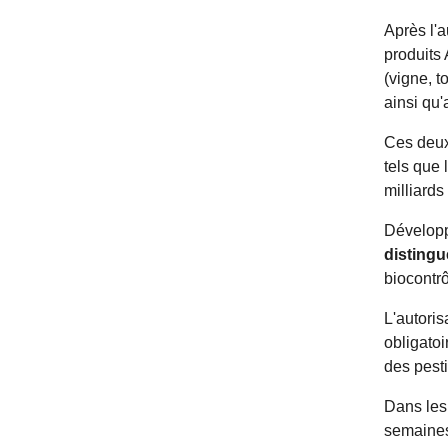
Après l'a
produits
(vigne, 
ainsi qu
Ces deux
tels que 
milliards
Développ
distingu
biocontrô
L'autoris
obligato
des pest
Dans les 
semaines 