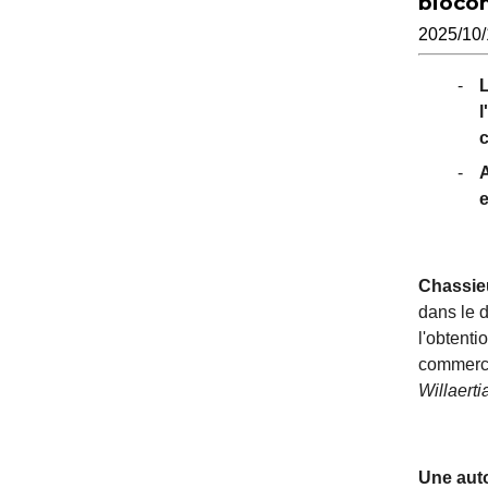
bioco
2025/10/
L
l
c
A
e
Chassieu
dans le 
l'obtenti
commerci
Willaert
Une aut