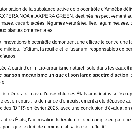
utorisation de la substance active de biocontrôle d'Amoéba dél
 AXPERA NOA et AXPERA GREEN, destinés respectivement aux c
tomates, cucurbitacées, légumes verts à feuilles, légumineuses,
'aux plantes ornementales.
 innovations biocontrôle démontrent une efficacité contre une
le mildiou, l'oïdium, la rouille et le fusarium, responsables de 
 d'euros.
ée à partir d'un micro-organisme naturel isolé dans les eaux th
e par son mécanisme unique et son large spectre d'action
,
le.
ation fédérale couvre l'ensemble des États américains, à l'excep
ire est en cours : la demande d'enregistrement a été déposée a
icides (DPR) en février 2025, avec une conclusion d'évaluation
autres États, l'autorisation fédérale doit être complétée par un
pour que le droit de commercialisation soit effectif.