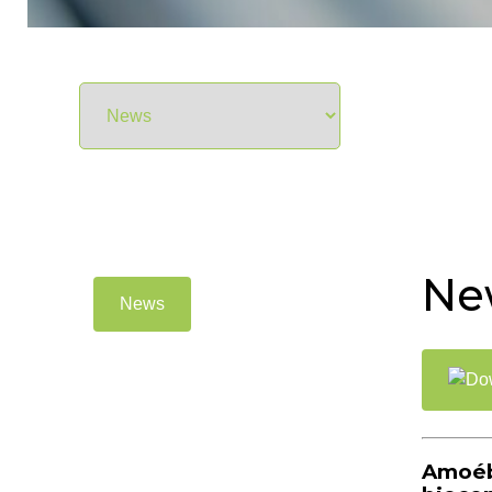
Ne
News
Amoéba