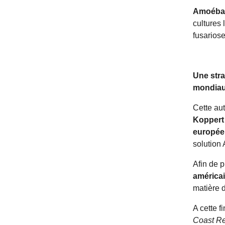
Amoéba 
cultures 
fusarios
Une stra
mondia
Cette aut
Koppert 
europée
solution
Afin de 
américa
matière d
A cette f
Coast Re